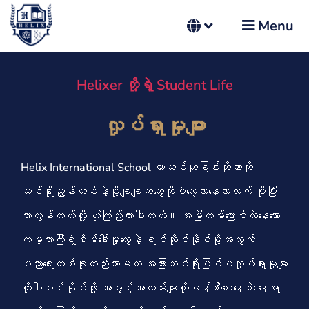
Menu
Helixer တို့ရဲ့ Student Life
လှုပ်ရှားမှုများ
Helix International School ဟာသင်ယူခြင်းဆိုတာကို
သင်ရိုးညွှန်းတမ်းနဲ့ပို့ချချက်တွေကိုပဲလေ့လာနေတာထက် ပိုပြီး
သာလွန်တယ်လို့ ယုံကြည်ထားပါတယ်။ အမြဲတမ်းပြောင်းလဲနေသော
ကမ္ဘာကြီးရဲ့စိမ်ခေါ်မှုတွေနဲ့ ရင်ဆိုင်နိုင်ဖို့အတွက်
ပညာရေးတစ်ခုတည်းသာမက အခြားသင်ရိုးပြင်ပလှုပ်ရှားမှုများ
ကိုပါဝင်နိုင်ဖို့ အခွင့်အလမ်းများကိုဖန်တီးပေးနေတဲ့ နေရာ