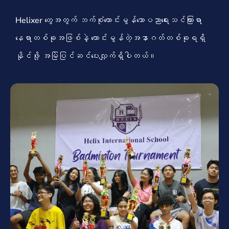
Helixer တွေအတွက် ဘက်စုံကောင်းမွန်သောပညာရေးသင်ကြားရာ
နေရာတစ်ခုအဖြစ်နဲ့ ကောင်းမွန်တဲ့အနာဂတ်တစ်ခုရရှိ
နိုင်ဖို့ အမြဲပြင်ဆင်ပေးလျှက်ရှိပါတယ်။