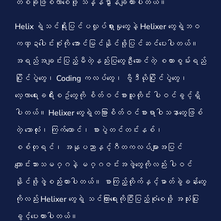
တစ်ခုဖြစ်လာစေဖို့ သန္နိဠာန်ချထားပါတယ်။
Helix ရဲ့သင်ရိုးပြင်ပလှုပ်ရှားမှုတွေနဲ့ Helixer တွေရဲ့ဘဝ
ကဏ္ဍပေါင်းစုံကို အောင်မြင်နိုင်ဖို့ပြင်ဆင်ပေးပါတယ်။
အရည်အချင်းပြည့်မီတဲ့နည်းပြတွေဦးဆောင်တဲ့ စကားစွမ်းရည်
ပြိုင်ပွဲတွေ၊ Coding ကလပ်တွေ၊ ဗွီဒီယိုပြိုင်ပွဲတွေ၊
လေ့လာရေးခရီးစဥ်တွေကို စိတ်ဝင်စားသူတိုင်း ပါဝင်ခွင့်ရှိ
ပါတယ်။ Helixer တွေရဲ့တခြားစိတ်ဝင်စားရာဝါသနာတွေဖြစ်
တဲ့ ဘောလုံး၊ ကြက်တောင်၊ စားပွဲတင်တင်းနစ်၊
စစ်တုရင်၊ အနုပညာနှင့်ဂီတကလပ်များအပြင်
ကျောင်းသားသမဂ္ဂနဲ့ မဂ္ဂဇင်းအဖွဲ့တွေကိုလည်း ပါဝင်
နိုင်ဖို့ဖွဲ့စည်းထားပါတယ်။ စာကြည့်တိုက်နှင့်ဓာတ်ခွဲခန်းတွေ
ကိုလည်း Helixer တွေရဲ့ သင်ကြားရေးကိုပြီးပြည့်စုံစေဖို့ အသုံးပြု
ခွင့်ပေးထားပါတယ်။