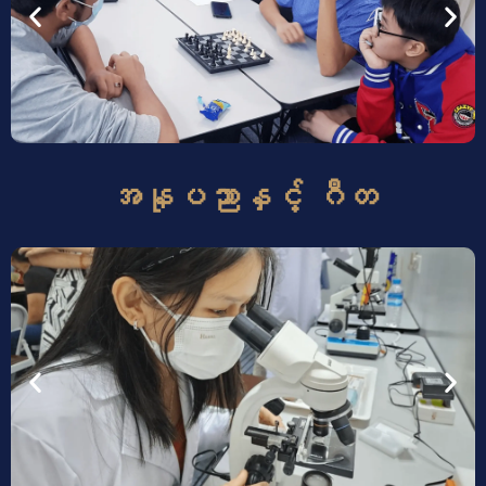
အနုပညာနှင့် ဂီတ