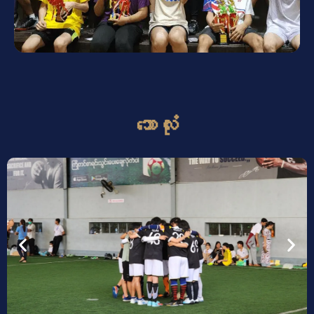
ဘောလုံး