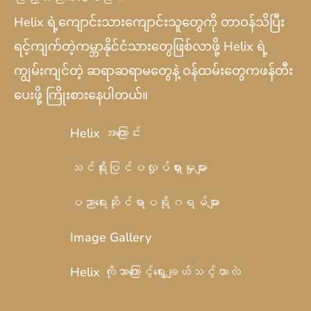
Helix
ရဲ့ကျောင်းသားကျောင်းသူတွေကို တာဝန်သိပြီး
ရင့်ကျက်တဲ့ကမ္ဘာနိုင်ငံသားတွေဖြစ်လာဖို့
Helix
ရဲ့
ကျွမ်းကျင်တဲ့ ဆရာဆရာမတွေနဲ့ ဝန်ထမ်းတွေကဖန်တီး
ပေးဖို့ ကြိုးစားနေပါတယ်။
Helix အကြောင်း
သင်ရိုးပြင်ပလှုပ်ရှားမှုများ
ပညာရေးဆိုင်ရာပရိုဂရမ်များ
Image Gallery
Helix ကိုဘာကြောင့်ရွေးချယ်သင့်တာလဲ