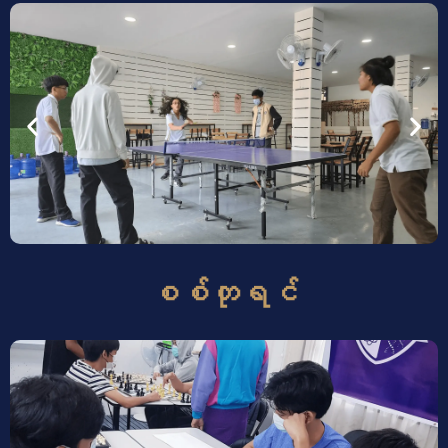
စစ်တုရင်