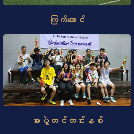
ကြက်တောင်
စားပွဲတင်တင်းနစ်