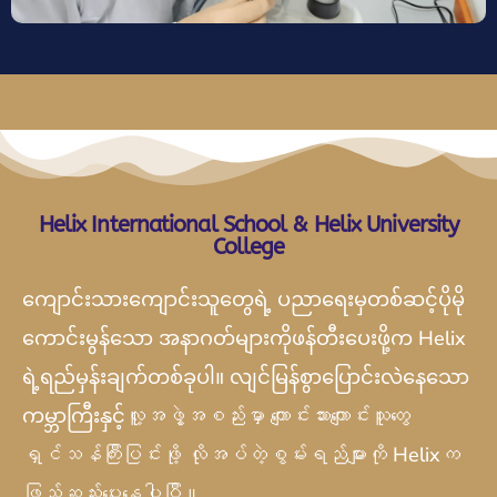
Helix International School & Helix University
College
ကျောင်းသားကျောင်းသူတွေရဲ့ ပညာရေးမှတစ်ဆင့်ပိုမို
ကောင်းမွန်သော အနာဂတ်များကိုဖန်တီးပေးဖို့က
Helix
ရဲ့ရည်မှန်းချက်တစ်ခုပါ။ လျင်မြန်စွာပြောင်းလဲနေသော
ကမ္ဘာကြီးနှင့်
လူ့အဖွဲ့အစည်းမှာ ကျောင်းသားကျောင်းသူတွေ
ရှင်သန်ကြီးပြင်းဖို့ လိုအပ်တဲ့စွမ်းရည်များကို Helixက
ဖြည့်ဆည်းပေးနေပါပြီ။